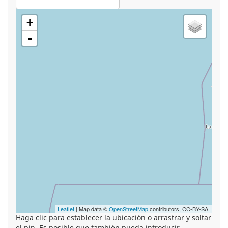
+
-
Leaflet
| Map data ©
OpenStreetMap
contributors, CC-BY-SA.
Haga clic para establecer la ubicación o arrastrar y soltar
el pin. Es posible que también pueda introducir